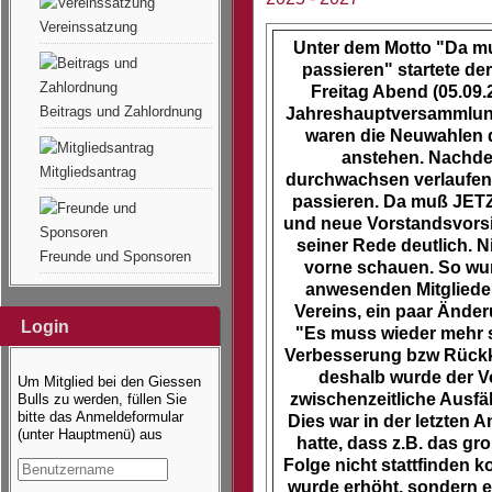
Vereinssatzung
Unter dem Motto "Da m
passieren" startete d
Freitag Abend (05.09.
Beitrags und Zahlordnung
Jahreshauptversammlun
waren die Neuwahlen d
anstehen. Nachdem
Mitgliedsantrag
durchwachsen verlaufen 
passieren. Da muß JETZ
und neue Vorstandsvorsi
seiner Rede deutlich. 
Freunde und Sponsoren
vorne schauen. So wu
anwesenden Mitglieder
Vereins, ein paar Ände
Login
"Es muss wieder mehr s
Verbesserung bzw Rückke
deshalb wurde der V
Um Mitglied bei den Giessen
zwischenzeitliche Ausfä
Bulls zu werden, füllen Sie
bitte das Anmeldeformular
Dies war in der letzten A
(unter Hauptmenü) aus
hatte, dass z.B. das gr
Folge nicht stattfinden ko
wurde erhöht, sondern 