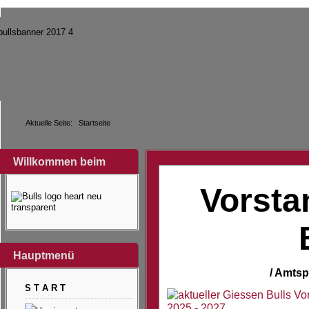
Aktuelle Seite:
Startseite
Willkommen beim
Vorsta
Hauptmenü
/ Amtsp
S T A R T